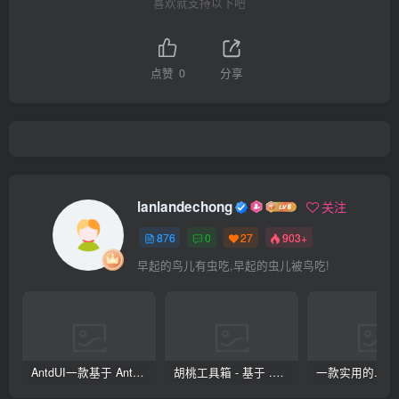
喜欢就支持以下吧
点赞
0
分享
lanlandechong
关注
876
0
27
903+
早起的鸟儿有虫吃,早起的虫儿被鸟吃!
AntdUI一款基于 Ant Design 设计语言的 Winform 界面库
胡桃工具箱 - 基于 .NET 开源的多功能工具箱