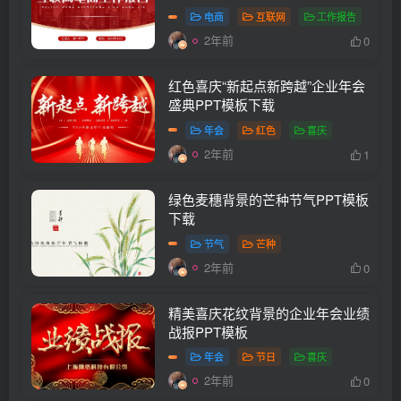
电商
互联网
工作报告
2年前
0
红色喜庆“新起点新跨越”企业年会
盛典PPT模板下载
年会
红色
喜庆
2年前
1
绿色麦穗背景的芒种节气PPT模板
下载
节气
芒种
2年前
0
精美喜庆花纹背景的企业年会业绩
战报PPT模板
年会
节日
喜庆
2年前
0