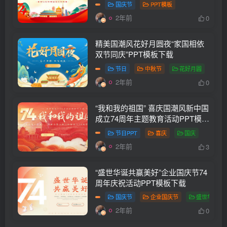
国庆节
PPT模板
2年前
0
精美国潮风花好月圆夜“家国相依
双节同庆”PPT模板下载
节日
中秋节
花好月圆
2年前
0
“我和我的祖国” 喜庆国潮风新中国
成立74周年主题教育活动PPT模板
下载
节日PPT
喜庆
国庆
2年前
3
“盛世华诞共赢美好”企业国庆节74
周年庆祝活动PPT模板下载
国庆节
企业国庆节
盛世华诞
2年前
0