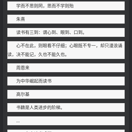
学而不思则罔，思而不学则殆
朱熹
读书有三到：谓心到、眼到、口到。
心不在此，则眼看不仔细；心眼既不专一，却只漫浪诵
读，决不能记，久也不能久也。
周恩来
为中华崛起而读书
高尔基
书籍是人类进步的阶梯。
...