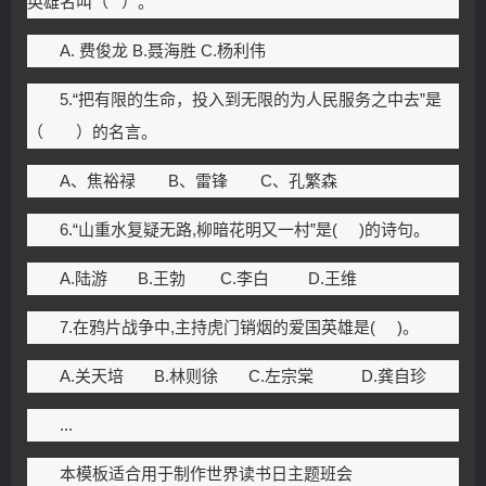
英雄名叫（ ）。
A. 费俊龙 B.聂海胜 C.杨利伟
5.“把有限的生命，投入到无限的为人民服务之中去”是
（ ）的名言。
A、焦裕禄 B、雷锋 C、孔繁森
6.“山重水复疑无路,柳暗花明又一村”是( )的诗句。
A.陆游 B.王勃 C.李白 D.王维
7.在鸦片战争中,主持虎门销烟的爱国英雄是( )。
A.关天培 B.林则徐 C.左宗棠 D.龚自珍
...
本模板适合用于制作世界读书日主题班会