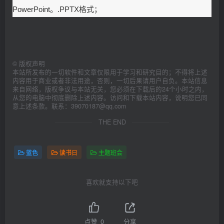
PowerPoint。.PPTX格式；
©
版权声明
本站所发布的一切软件和文章仅限用于学习和研究目的；不得将上述
内容用于商业或者非法用途，否则，一切后果请用户自负。本站信息
来自网络，版权争议与本站无关，您必须在下载后的24个小时之内，
从您的电脑中彻底删除上述内容。访问和下载本站内容，说明您已同
意上述条款。联系：39070187@qq.com
THE END
蓝色
读书日
主题班会
喜欢就支持以下吧
点赞
0
分享