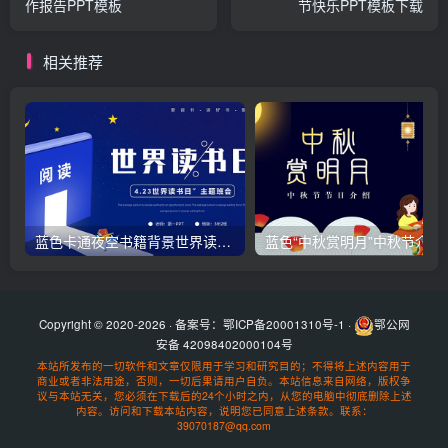
作报告PPT模板
节快乐PPT模板下载
相关推荐
蓝色卡通夜空书籍背景世界读书日主题班会PPT模板下载
蓝色“中秋赏明
Copyright © 2020-2026 · 备案号：
鄂ICP备20001310号-1
·
鄂公网
安备 42098402000104号
本站所发布的一切软件和文章仅限用于学习和研究目的；不得将上述内容用于
商业或者非法用途，否则，一切后果请用户自负。本站信息来自网络，版权争
议与本站无关，您必须在下载后的24个小时之内，从您的电脑中彻底删除上述
内容。访问和下载本站内容，说明您已同意上述条款。联系：
39070187@qq.com