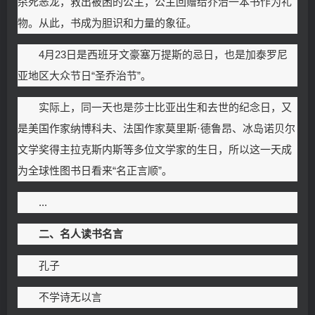
杀死恶龙，救出被困的公主，公主回赠给乔治一本书作为礼
物。从此，书成为胆识和力量的象征。
4月23日是西班牙文豪塞万提斯的忌日，也是加泰罗尼
亚地区大众节日“圣乔治节”。
实际上，同一天也是莎士比亚出生和去世的纪念日，又
是美国作家纳博科夫、法国作家莫里斯·德鲁昂、冰岛诺贝尔
文学奖得主拉克斯内斯等多位文学家的生日，所以这一天成
为全球性图书日看来“名正言顺”。
...
二、名人读书名言
孔子
不学诗无以言