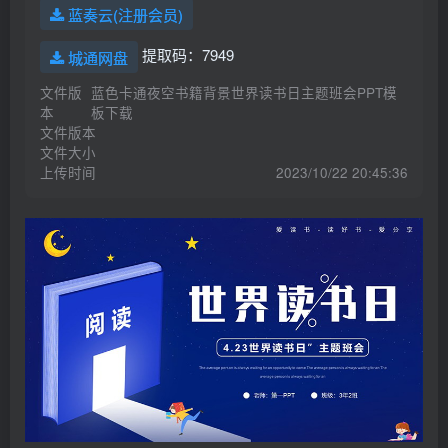
蓝奏云(注册会员)
游客 下载了《亚克迪Yakka.Dee》1-3季全60集动画视频+60集音频MP3 百度云网盘下载 1个月前
游客 登录了网站 2个月前
提取码：7949
城通网盘
游客 kakaka注册了网站帐号 2个月前
文件版
蓝色卡通夜空书籍背景世界读书日主题班会PPT模
本
板下载
游客 下载了酷我音乐车机版APP v6.0.1.0 高级vip版 2个月前
文件版本
游客 下载了Android 酷我音乐v10.7.4.1 v2豪华VIP破解版-可免费下载高品质无损音乐 2个月前
文件大小
上传时间
2023/10/22 20:45:36
游客 下载了Android 酷我音乐v10.7.4.1 v2豪华VIP破解版-可免费下载高品质无损音乐 2个月前
游客 下载了Android 酷我音乐v10.7.4.1 v2豪华VIP破解版-可免费下载高品质无损音乐 2个月前
游客 登录了网站 1天前