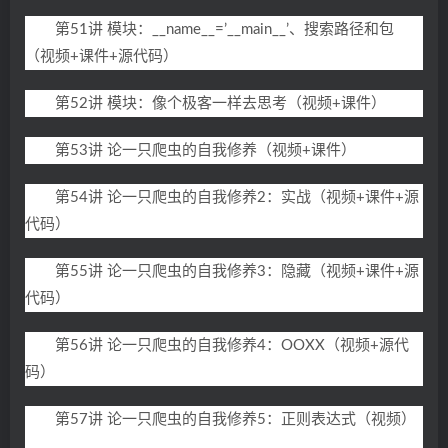
第51讲 模块：__name__=’__main__’、搜索路径和包
（视频+课件+源代码）
第52讲 模块：像个极客一样去思考（视频+课件）
第53讲 论一只爬虫的自我修养（视频+课件）
第54讲 论一只爬虫的自我修养2：实战（视频+课件+源
代码）
第55讲 论一只爬虫的自我修养3：隐藏（视频+课件+源
代码）
第56讲 论一只爬虫的自我修养4：OOXX（视频+源代
码）
第57讲 论一只爬虫的自我修养5：正则表达式（视频）