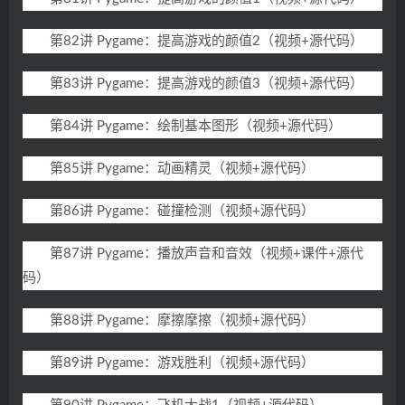
第82讲 Pygame：提高游戏的颜值2（视频+源代码）
第83讲 Pygame：提高游戏的颜值3（视频+源代码）
第84讲 Pygame：绘制基本图形（视频+源代码）
第85讲 Pygame：动画精灵（视频+源代码）
第86讲 Pygame：碰撞检测（视频+源代码）
第87讲 Pygame：播放声音和音效（视频+课件+源代
码）
第88讲 Pygame：摩擦摩擦（视频+源代码）
第89讲 Pygame：游戏胜利（视频+源代码）