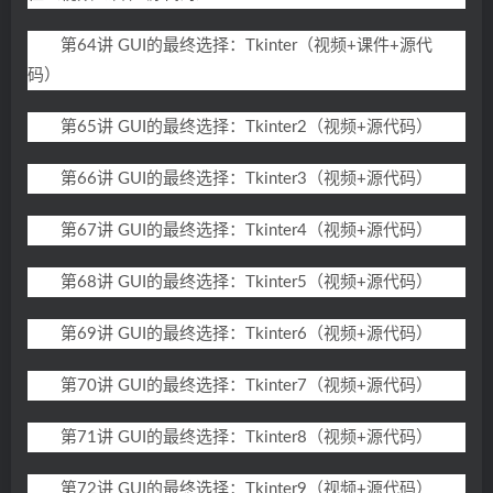
第64讲 GUI的最终选择：Tkinter（视频+课件+源代
码）
第65讲 GUI的最终选择：Tkinter2（视频+源代码）
第66讲 GUI的最终选择：Tkinter3（视频+源代码）
第67讲 GUI的最终选择：Tkinter4（视频+源代码）
第68讲 GUI的最终选择：Tkinter5（视频+源代码）
第69讲 GUI的最终选择：Tkinter6（视频+源代码）
第70讲 GUI的最终选择：Tkinter7（视频+源代码）
第71讲 GUI的最终选择：Tkinter8（视频+源代码）
第72讲 GUI的最终选择：Tkinter9（视频+源代码）