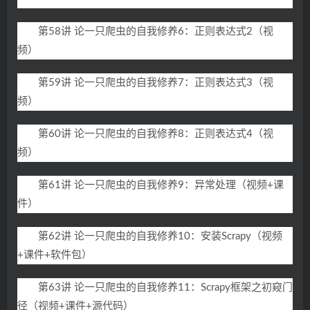
第58讲 论一只爬虫的自我修养6：正则表达式2（视
频）
第59讲 论一只爬虫的自我修养7：正则表达式3（视
频）
第60讲 论一只爬虫的自我修养8：正则表达式4（视
频）
第61讲 论一只爬虫的自我修养9：异常处理（视频+课
件）
第62讲 论一只爬虫的自我修养10：安装Scrapy（视频
+课件+软件包）
第63讲 论一只爬虫的自我修养11：Scrapy框架之初窥门
径（视频+课件+源代码）