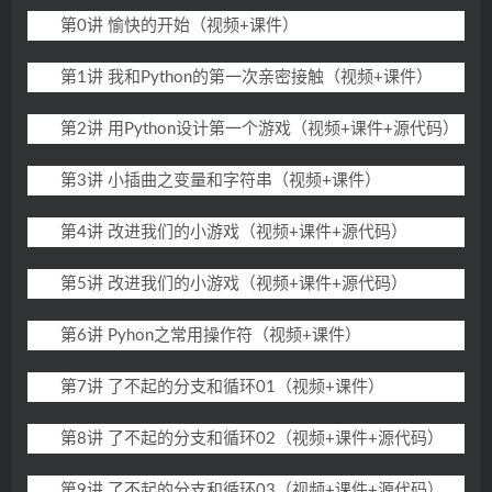
第0讲 愉快的开始（视频+课件）
第1讲 我和Python的第一次亲密接触（视频+课件）
第2讲 用Python设计第一个游戏（视频+课件+源代码）
第3讲 小插曲之变量和字符串（视频+课件）
第4讲 改进我们的小游戏（视频+课件+源代码）
第5讲 改进我们的小游戏（视频+课件+源代码）
第6讲 Pyhon之常用操作符（视频+课件）
第7讲 了不起的分支和循环01（视频+课件）
第8讲 了不起的分支和循环02（视频+课件+源代码）
第9讲 了不起的分支和循环03（视频+课件+源代码）