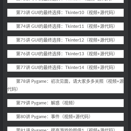
第73讲 GUI的最终选择：Tkinter10（视频+源代码）
第74讲 GUI的最终选择：Tkinter11（视频+源代码）
第75讲 GUI的最终选择：Tkinter12（视频+源代码）
第76讲 GUI的最终选择：Tkinter13（视频+源代码）
第77讲 GUI的最终选择：Tkinter14（视频+源代码）
第78讲 Pygame：初次见面，请大家多多关照（视频+源
代码）
第79讲 Pygame：解惑（视频）
第80讲 Pygame：事件（视频+源代码）
第81讲 Pygame：提高游戏的颜值1（视频+源代码）