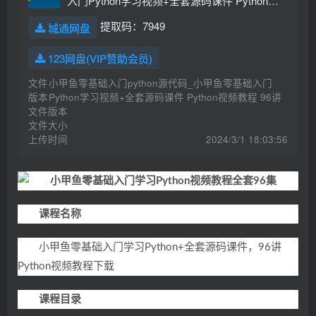
入门Python学习视频+全套源码课件 Python视
游客 下载了《亚克迪Yakka.Dee》1-3季全60集动画视频+60集音频MP3 百度云网盘下载 1个月前
频教程 96讲
提取码：7949
城通网盘
游客 登录了网站 2个月前
123网盘(VIP赞助会员)
游客 kakaka注册了网站帐号 2个月前
游客 下载了酷我音乐车机版APP v6.0.1.0 高级vip版 2个月前
文件
小甲鱼零基础入门python源代码_小甲鱼零基础入门
版本
Python学习视频+全套源码课件 Python视频教程 96讲
游客 下载了Android 酷我音乐v10.7.4.1 v2豪华VIP破解版-可免费下载高品质无损音乐 2个月前
文件版本
文件大小
游客 下载了Android 酷我音乐v10.7.4.1 v2豪华VIP破解版-可免费下载高品质无损音乐 2个月前
上传时间
2024/3/1 18:03:56
游客 下载了Android 酷我音乐v10.7.4.1 v2豪华VIP破解版-可免费下载高品质无损音乐 2个月前
游客 登录了网站 2天前
课程名称
小甲鱼零基础入门学习Python+全套源码课件，96讲
Python视频教程下载
课程目录